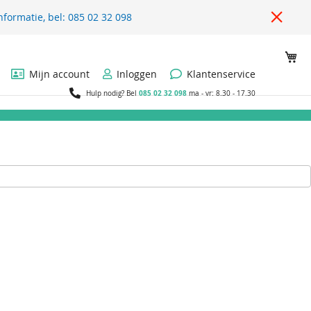
nformatie, bel: 085 02 32 098
Wi
Mijn account
Inloggen
Klantenservice
085 02 32 098
Hulp nodig? Bel
ma - vr: 8.30 - 17.30