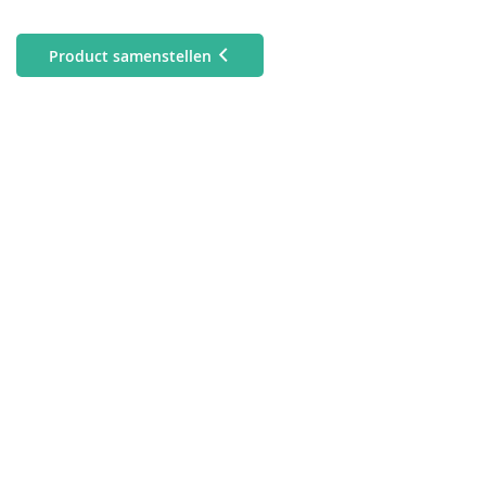
Product samenstellen
Vinyl polsbandjes
Tyvek polsbandjes
Geen bedrukking
Bedrukking in goud
Bedrukking in zilver
Bedrukking in zwart