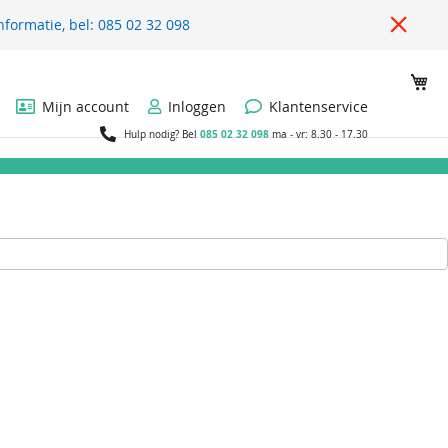
nformatie, bel: 085 02 32 098
Wi
Mijn account
Inloggen
Klantenservice
085 02 32 098
Hulp nodig? Bel
ma - vr: 8.30 - 17.30