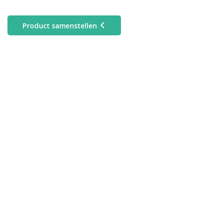
Product samenstellen
Strandparasol
Horecaparasol
rond
rechthoekig