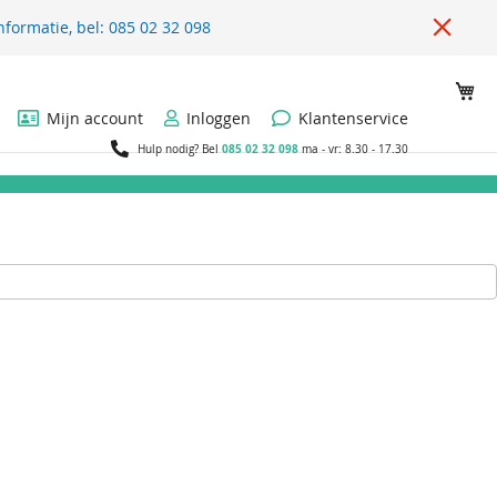
nformatie, bel: 085 02 32 098
Wi
Mijn account
Inloggen
Klantenservice
085 02 32 098
Hulp nodig? Bel
ma - vr: 8.30 - 17.30