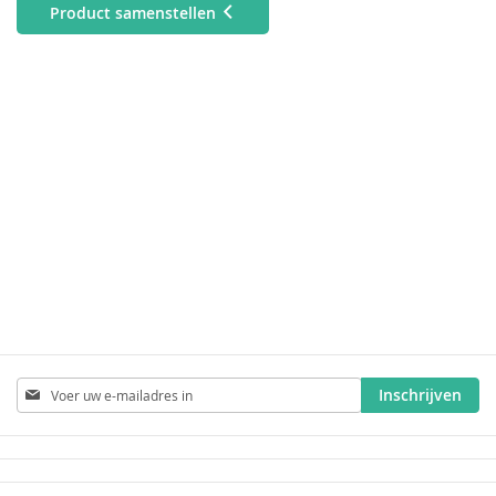
Product samenstellen
Abonneer
Inschrijven
u
op
onze
nieuwsbrief