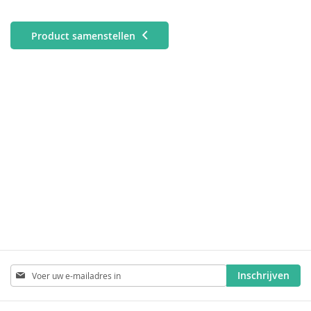
Product samenstellen
Abonneer
Inschrijven
u
op