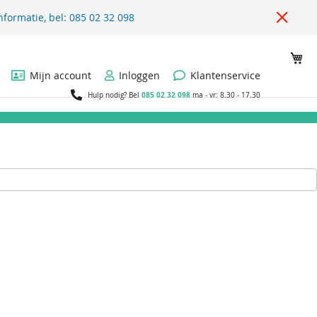
nformatie, bel: 085 02 32 098
Wi
Mijn account
Inloggen
Klantenservice
085 02 32 098
Hulp nodig? Bel
ma - vr: 8.30 - 17.30