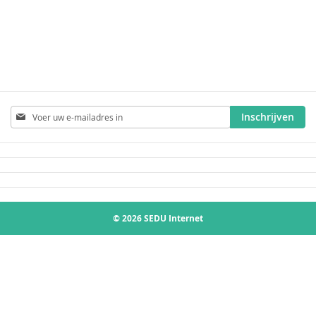
Abonneer
Inschrijven
u
op
onze
nieuwsbrief
© 2026 SEDU Internet