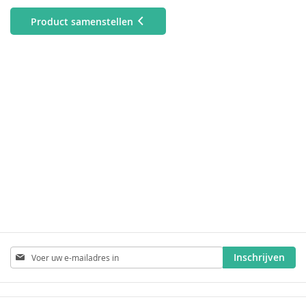
Product samenstellen
Abonneer
Inschrijven
u
op
onze