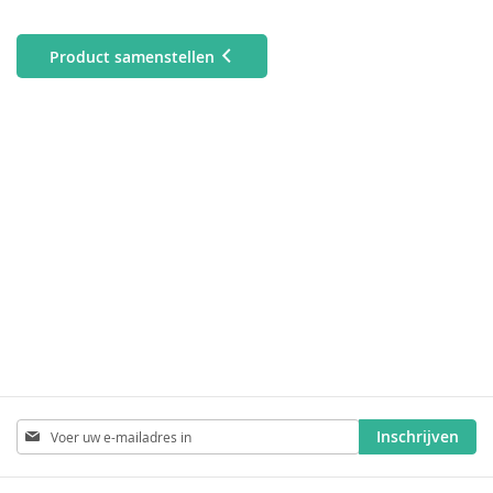
Product samenstellen
Abonneer
Inschrijven
u
op