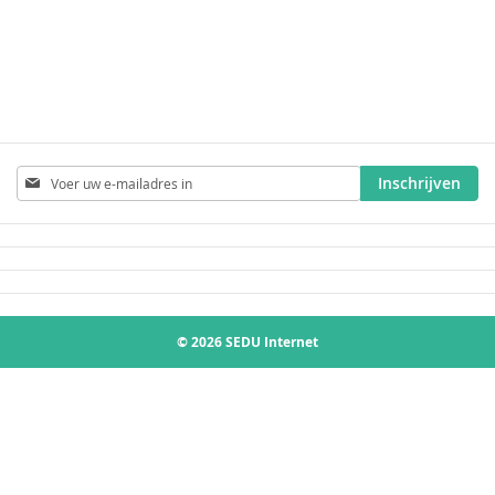
Abonneer
Inschrijven
u
op
onze
nieuwsbrief
© 2026 SEDU Internet