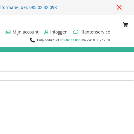
nformatie, bel: 085 02 32 098
Wi
Mijn account
Inloggen
Klantenservice
085 02 32 098
Hulp nodig? Bel
ma - vr: 8.30 - 17.30