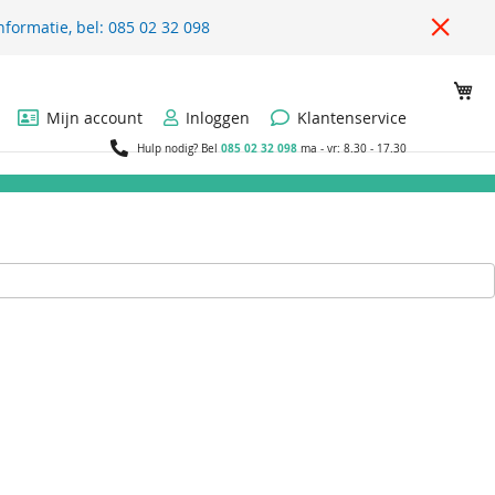
nformatie, bel: 085 02 32 098
Wi
Mijn account
Inloggen
Klantenservice
085 02 32 098
Hulp nodig? Bel
ma - vr: 8.30 - 17.30