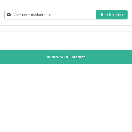
Abonneer
Inschrijven
u
op
onze
nieuwsbrief
© 2026 SEDU Internet