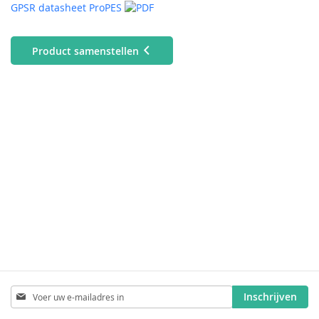
GPSR datasheet ProPES
Product samenstellen
Abonneer
Inschrijven
u