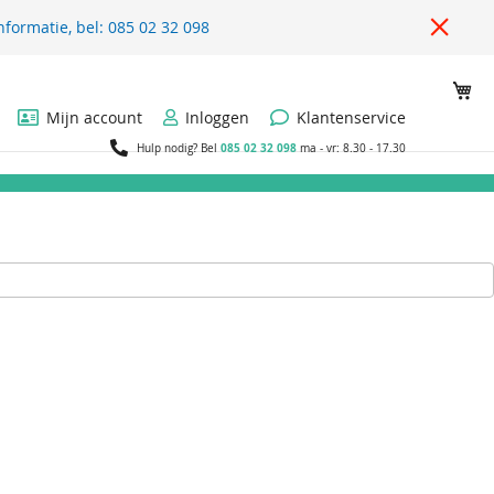
nformatie, bel: 085 02 32 098
Wi
Mijn account
Inloggen
Klantenservice
085 02 32 098
Hulp nodig? Bel
ma - vr: 8.30 - 17.30