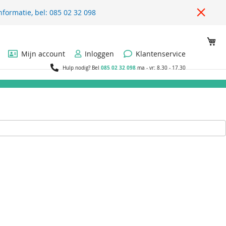
nformatie, bel: 085 02 32 098
Wi
Mijn account
Inloggen
Klantenservice
085 02 32 098
Hulp nodig? Bel
ma - vr: 8.30 - 17.30