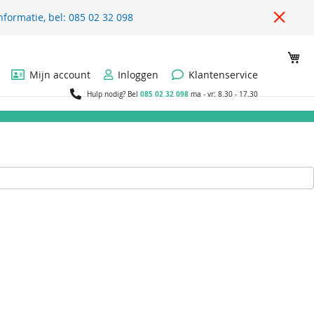
nformatie, bel: 085 02 32 098
Wi
Mijn account
Inloggen
Klantenservice
085 02 32 098
Hulp nodig? Bel
ma - vr: 8.30 - 17.30