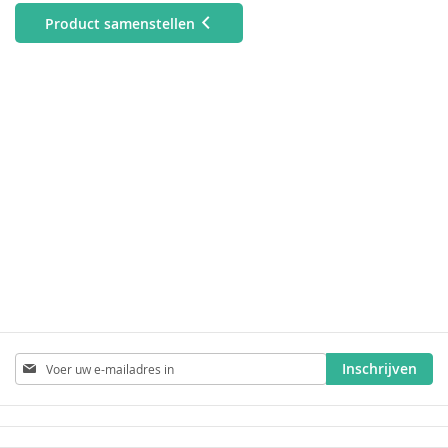
Product samenstellen
Abonneer
Inschrijven
u
op
onze
nieuwsbrief