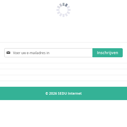
Abonneer
Inschrijven
u
op
onze
nieuwsbrief
© 2026 SEDU Internet