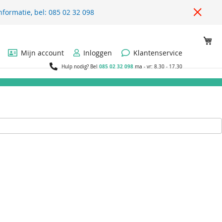
nformatie, bel: 085 02 32 098
Wi
Mijn account
Inloggen
Klantenservice
085 02 32 098
Hulp nodig? Bel
ma - vr: 8.30 - 17.30